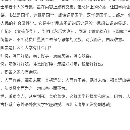
文士学者个人的专集。虽在内容上或有交集，但总体上的分类，让国学内
上讲，书法是国学，造纸是国学，或诗词是国学，汉学是国学……都对，
族人民的社会属性学。它是中华民族不断的历史经验与思想认识的集成
平广记》《文苑英华》，到明《永乐大典》，到清《佩文韵府》《四库全
系统整理、不断花费巨量资金去保存思想的民族。对我而言，由衷敬意。
，国学是什么？人学有什么用？
大师说，满口好话，满手好事，满面笑容，满心欢喜。
溟说，吃饭好好吃，睡觉好好睡，走路好好走，说话好好说。
说，积善之家心有余庆。
说，人而有善，福虽未至，其祸远矣；人而有不善，祸其未临，福其远山
说，勿以恶小而为之，勿以善小而不为。
一世，避祸向吉，从生到死，善始善终，这就国学的概要和意义，因为，
者古朴系广东外语外贸大学客座教授、深圳宝鹰集团常务副总裁）