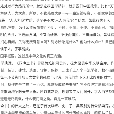
处处以行为践行所学，就是宏扬国学精神，就是说好中国故事。比如“天下
是为别人，为大家。所以，不管处理大到一带一路沿线投资，小到家庭邻里
优先，“人人为我”推后，甚至是不求“人人为我”这个结果。如此取信于
随机应变。为什么道家尚变？不明、不通、不宜、不便、不善而已。“摸石头
不明而鲁莽，不通而强词，不宜而硬推、不便而偏执、不善而偏为，皆适
常扪心自问，贪得无厌有意义吗？对方所急是什么？他为什么如此？自己
立信于人，于事能成。
是国学概要，这就是中华文化的真正内涵。
国学典藏，《四库全书》是极为难能可贵的，极为昂贵中华文明宝库。
缮刻、装订、建馆、造園、守护、保养……成千上万个一流学者，数不清
…每一环节皆伴随天文数字的耗费与开销，为我们留下这无比珍贵的财富
自问，换作你辛苦攒了一百亿，愿意换成这些书吗？它不仅注定没有利润
防失散防战争防天灾人祸。所以我常说，思想宝库大门洞开，求人白拿都
过遭遇无尽讥讽，什么装门面之类。真是一言难尽。
库全书》的伟大之处，还在于首次以经、史、子、集区别对待全部典籍，
，是指中华思想的源与流，史是中华思想的历代历朝的实践、印证与总结