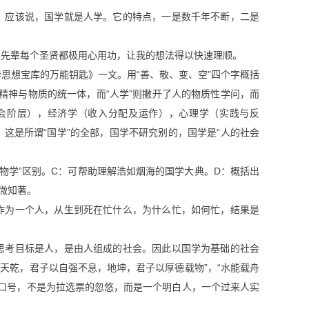
。应该说，国学就是人学。它的特点，一是数千年不断，二是
华先辈每个圣贤都极用心用功，让我的想法得以快速理顺。
思想宝库的万能钥匙》一文。用“善、敬、变、空”四个字概括
是精神与物质的统一体，而“人学”则撇开了人的物质性学问，而
会阶层），经济学（收入分配及运作），心理学（实践与反
这是所谓“国学”的全部，国学不研究别的，国学是“人的社会
物学”区别。C：可帮助理解浩如烟海的国学大典。D：概括出
微知著。
作为一个人，从生到死在忙什么，为什么忙，如何忙，结果是
思考目标是人，是由人组成的社会。因此以国学为基础的社会
“天乾，君子以自强不息，地坤，君子以厚德载物”，“水能载舟
人的口号，不是为拉选票的忽悠，而是一个明白人，一个过来人实