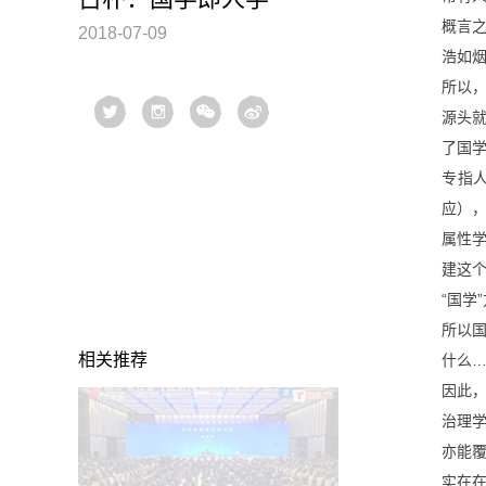
概言
2018-07-09
浩如
所以
源头
了国学
专指
应）
属性学
建这个
“国学
所以
相关推荐
什么
因此
治理学
亦能覆
实在