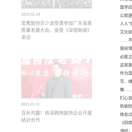
国学应
2023-01-29
公就
宝鹰股份古少波受邀参加广东省高
人人”
质量发展大会，接受《深视新闻》
又比如
采访
……
我经
必能
这就
作为
写、
懈…
扪心
2021-01-11
防偷
互补共赢！桂深两地装饰企业开展
体会
结对合作
《四
谓经