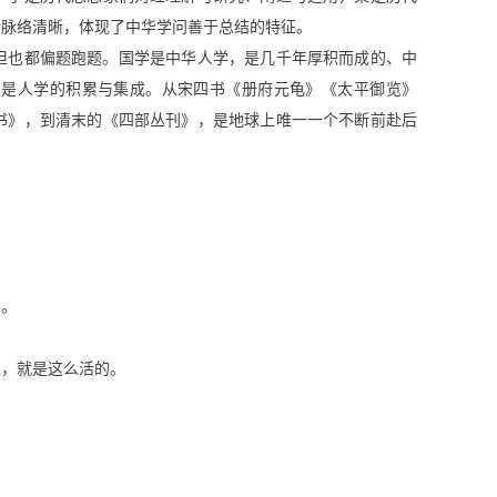
含脉络清晰，体现了中华学问善于总结的特征。
但也都偏题跑题。国学是中华人学，是几千年厚积而成的、中
，是人学的积累与集成。从宋四书《册府元龟》《太平御览》
书》，到清末的《四部丛刊》，是地球上唯一一个不断前赴后
尖。
人，就是这么活的。