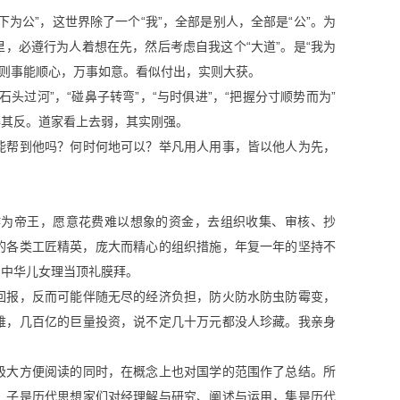
为公”，这世界除了一个“我”，全部是别人，全部是“公”。为
，必遵行为人着想在先，然后考虑自我这个“大道”。是“我为
人，则事能顺心，万事如意。看似付出，实则大获。
过河”，“碰鼻子转弯”，“与时俱进”，“把握分寸顺势而为”
得其反。道家看上去弱，其实刚强。
能帮到他吗？何时何地可以？举凡用人用事，皆以他人为先，
作为帝王，愿意花费难以想象的资金，去组织收集、审核、抄
的各类工匠精英，庞大而精心的组织措施，年复一年的坚持不
，中华儿女理当顶礼膜拜。
回报，反而可能伴随无尽的经济负担，防火防水防虫防霉变，
难，几百亿的巨量投资，说不定几十万元都没人珍藏。我亲身
极大方便阅读的同时，在概念上也对国学的范围作了总结。所
，子是历代思想家们对经理解与研究、阐述与运用，集是历代