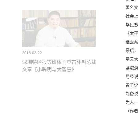
著名
社会
华民
《太
继去
最后
2016-03-22
星云
深圳特区报等媒体刊登古朴副总裁
梁漱
文章《小聪明与大智慧》
易经
曾子
刘备
为人
（作