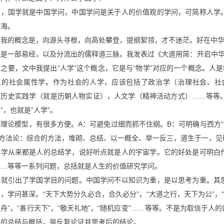
之，国学就是中国学问，中国学问是关于人的价值观的学问，可简称人学
烟海。
，我的概念是，向源头寻根，向高处攀登，提纲絜领，才不迷茫。好在中
就是一部易经，以及分流出的儒释道三脉。我发表过《大道用简：开启中华
之要，文中我提出“人学”这个概念，它是与“物学”对应的一个概念。人
人的社会属性学。作为社会的人学，应该包括了政治学（治理社会、社
，历史实践学（就是历朝人物实证），人文学（精神活动方式）……等等。
”，也就是“人学”。
理论模型，有很多方便。A：可避免过细而抓不住纲。B：可明确与西方“
”方法论：综合的方法，堆砌、总结、以一概全、举一反三，道生于一，见
国学从来都是人的总结学，说好听点就是人的宇宙学。它的好处是可明白
……等等一系列问题，总括就是人生的价值研究学问。
，就引出了学国学目的问题。中国学问不以知识为重，是以思考为重。其
，学问甚深。“天下大势分久必合，合久必分”，“大道之行，天下为公”，
舟”，“善行天下”，“敬天礼地”，“随机应变”……等等。不是为取信于
在的总结与概括，是反复论证并思考后的结论。