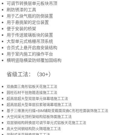
可调节转换层单元板块吊顶
刷防锈漆的工具
用于乙炔气瓶的防倒装置
用于悬挑架的定位装置
便于安装的桥架
用于传送玻璃板块的装置
大型单元式格栅吊顶系统
合页式上悬开启扇安装结构
用于室内施工的操作平台
横明竖隐横梁防倾覆加固结构
省级工法：（30
+
）
双曲面三角形铝板天花施工工法
圆柱石材干挂抱箍连接施工工法
超高层超大型双层单元体幕墙施工工法
超高层超大型单层拉索玻璃幕墙施工工法
基于三维激光扫描+BIM辅助变截面双曲C形柱柱面装饰施工工法
大空间采光顶桁架结构铝板饰面施工工法
双层钢结构转换层可调节单元式铝板天花施工工法
高大空间钢结构防火隔墙施工工法