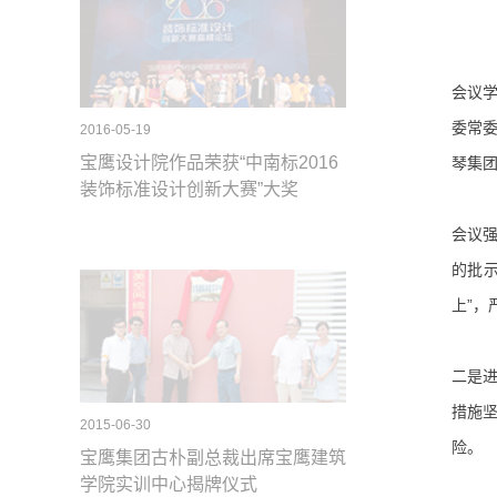
会议学
委常委
2016-05-19
宝鹰设计院作品荣获“中南标2016
琴集
装饰标准设计创新大赛”大奖
会议
的批
上”
二是
措施
2015-06-30
险。
宝鹰集团古朴副总裁出席宝鹰建筑
学院实训中心揭牌仪式