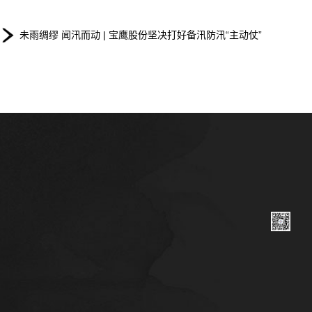
未雨绸缪 闻汛而动 | 宝鹰股份坚决打好备汛防汛“主动仗”