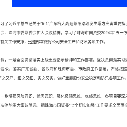
习了习近平总书记关于“5·1”广东梅大高速茶阳路段发生塌方灾害重要
会、珠海市委常委会扩大会议精神，学习了珠海市国资委2024年“五一
团有关工作安排，迅速部署做好公司安全生产和防汛各项工作。
强调，一是全面贯彻落实上级重要指示精神和工作部署。坚决贯彻落实习
示要求，落实广东省委、省政府和珠海市委、市政府工作部署，严格按照珠
，严之又严、细之又细、实之又实，做好宝鹰股份安全稳定和防汛各项工作
进一步增强风险意识、忧患意识，强化极限思维、底线思维，各项目要深
坚决消除重大事故隐患。把珠海市国资委“七个切实加强”工作要求全面落