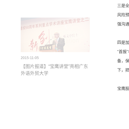
三是
风险
强沟
四是
“首
2015-11-05
备，
【图片报道】“宝鹰讲堂”亮相广东
下，
外语外贸大学
宝鹰