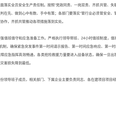
全面落实全员安全生产责任制。按照“党政同责、一岗双责、齐抓共管、失
预判在先、做到心中有数、手中有策；各部门要落实“管行业必须管安全、
通协作，齐抓共管推动各项措施落到实处。
加强值班值守和应急准备工作。严格执行领导带班、24小时值班制度，值
报”机制，确保紧急突发事件第一时间请示报告、第一时间应急响应、第一
保障应急指挥高效畅通，各类抢险救援力量要进入战备状态，确保一旦出
把灾害损失降到最低。
股份领导班子成员，相关部门、下属企业主要负责同志、各在建项目项目