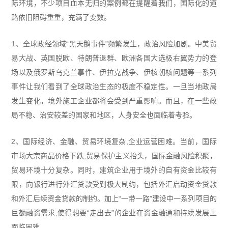
际环境，不少项目血本无归的案例都在提醒着我们，国际化的道
路依旧阻碍重重，充满了变数。
1、全球政经领域“黑天鹅事件”频繁发生，政治风险加剧。中美贸
易大战、英国脱欧、特朗普退群、欧洲各国大选极右翼势力的登
场以及俄罗斯乌克兰事件、伊拉克战争、伊核朝核问题等一系列
事件让我们看到了全球政治生态的极度不稳定性。一旦当地政局
发生变化，境外施工企业都将会受到严重影响。而且，在一些政
局不稳、治安较差的国家和地区，人身安全也面临着考验。
2、国际经济、金融、贸易环境复杂,企业运营困难。当前，国际
市场大宗商品价格下跌,贸易保护主义抬头，国际金融风险积聚，
贸易环境十分复杂。同时，建筑企业用于境外的自有资金比较有
限，向银行进行外汇贷款受到极大制约，包括外汇启动资金贷款
和外汇后续资金贷款的制约。加上“一带一路”建设中一系列项目的
巨额融资需求,使得想要“走出去”的企业在资金融通和持续发展上
面临困难。