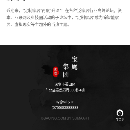
2016-07-10
近期来，“定制家居”再度“升温”！在各种泛家居行业高峰论坛，资
本、互联网及科技圈活动的子论坛中，“定制家居”成为除智能家
居、虚拟现实等主题外的当热主题。
深圳市福田区
车公庙泰然四路303栋4楼
by@szby.cn
(0755)83888888
©BAUING.COM BY SUMAART