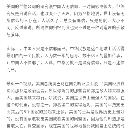
美国的兰德公司的研究说中国人无信仰，一时间影响很大，但终
究只是自说自话，也改变不了天理。因为严格地说，世上没有无
所信仰的人存在，人活久了，总会有确信，只是角度、大小不
同。反过来说，所谓信仰归根到底也只不过是一种对道理的崇敬
与膜拜。
实际上，中国人只是不信邪而已。中华民族是这个地球上活活得
最明白的一个民族，因为数千年的思考、数十亿人的叠加传承，
让中国人不信邪了，因此，中华民族不是没有信仰，只是不迷信
而已。
最近一个视频，美国总统奥巴马在国会听证会上说：“美国经济衰
退论那都是政治谎言，所以你听到的那些言论都是敌人越来越强
大，而美国越来越弱。听我说，美国是世界上最强大的国家。在
这个时代里，没有之一。排名第二的差得远呢，美国的军费支出
比其后的8个国家的加起来还多，美国的士兵是世界历史上最好
的。没有国家敢攻击美国或者美国的同盟国，因为他们知道那是
自取灭亡。调查显示，现在美国的世界地位比我刚当上总统的时