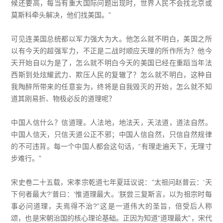
候还要高，每当有重大国际问题出现时，世界人民不会找北京或
莫斯科牵头解决，他们找美国。”
可见连美国总统都以军力强大为大。他怎么就不明白，美国之所
以有今天的超强军力，不正是二战时顺应天理的所作所为？他今
天开始自以为是了，怎么就不明白今天的美国已经在重蹈当年法
西斯到处炫耀武力、欺压人民的复辙了？怎么就不明白，这种自
我陶醉所带来的任意妄为，终将是自我毁灭的开始，怎么就不知
道其刚易折、物极必反的道理呢？
中国人信什么？信道理。人法地，地法天，天法道，道法自然。
中国人信天，只信天道公正不邪；中国人信自然，只信自然规律
的不可违背。每一个中国人都会这句话，“有理走遍天下，无理寸
步难行。”
宋史卷二十五载，宋孝宗乾道七年夏廷议说：“太祖问赵普云：‘天
下何者最大?’普曰：‘惟道理最大。’朕尝三复斯言，以为祖宗时每
事必问道理，夫焉得不治?”这是一道伟大的圣旨，倍受后人称
颂，也是宋朝治国的核心理论基础。正因为知道“道理最大”，宋代