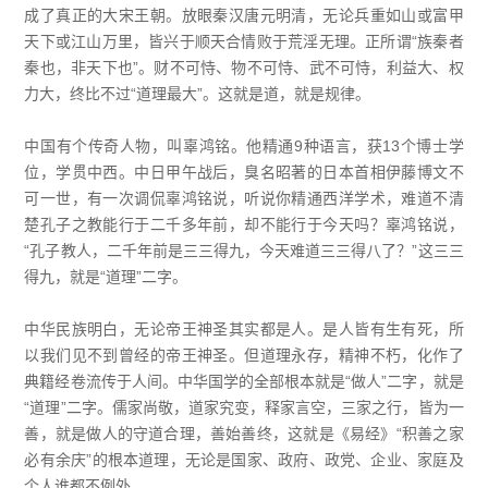
成了真正的大宋王朝。放眼秦汉唐元明清，无论兵重如山或富甲
天下或江山万里，皆兴于顺天合情败于荒淫无理。正所谓“族秦者
秦也，非天下也”。财不可恃、物不可恃、武不可恃，利益大、权
力大，终比不过“道理最大”。这就是道，就是规律。
中国有个传奇人物，叫辜鸿铭。他精通9种语言，获13个博士学
位，学贯中西。中日甲午战后，臭名昭著的日本首相伊藤博文不
可一世，有一次调侃辜鸿铭说，听说你精通西洋学术，难道不清
楚孔子之教能行于二千多年前，却不能行于今天吗？辜鸿铭说，
“孔子教人，二千年前是三三得九，今天难道三三得八了？”这三三
得九，就是“道理”二字。
中华民族明白，无论帝王神圣其实都是人。是人皆有生有死，所
以我们见不到曾经的帝王神圣。但道理永存，精神不朽，化作了
典籍经卷流传于人间。中华国学的全部根本就是“做人”二字，就是
“道理”二字。儒家尚敬，道家究变，释家言空，三家之行，皆为一
善，就是做人的守道合理，善始善终，这就是《易经》“积善之家
必有余庆”的根本道理，无论是国家、政府、政党、企业、家庭及
个人谁都不例外。