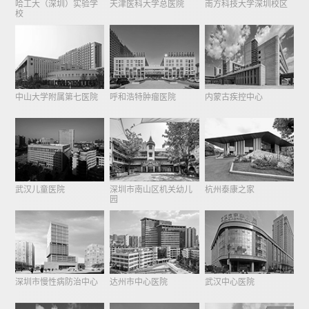
哈工大（深圳）实验学
天津医科大学总医院
南方科技大学深圳校区
校
中山大学附属第七医院
呼和浩特肿瘤医院
内蒙古疾控中心
武汉儿童医院
深圳市南山区机关幼儿
杭州泰康之家
园
深圳市慢性病防治中心
达州市中心医院
武汉中心医院