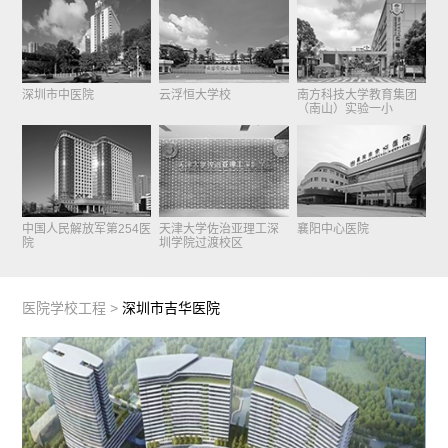
深圳市中医院
云浮恒大学校
南方科技大学教育集团
（南山）实验一小
中国人民解放军第254医
天津大学佐治亚理工深
襄阳中心医院
院
圳学院过渡校区
医院学校工程 >
深圳市吉华医院